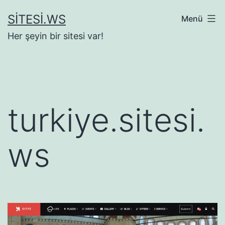
İçeriğe
SITESI.WS
Menü
geç
Her şeyin bir sitesi var!
turkiye.sitesi.
ws